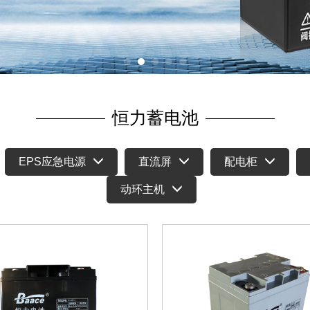
恒力蓄电池
EPS应急电源
直流屏
配电柜
动环主机