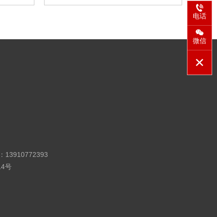
电话
微信
910772393
14号